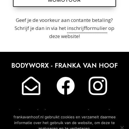
MOMOYOGA
Geef je de voorkeur aan contante betaling?
Schrijf je dan in via het
inschrijfformulier
op
deze website!
BODYWORX - FRANKA VAN HOOF



design & development
maarten weide
@
mrweb
frankavanhoof.nl gebruikt cookies en verzamelt daarmee
informatie over het gebruik van de website, om deze te
analyseren en te verbeteren.